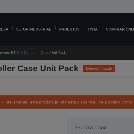
RESA
SETOR INDUSTRIAL
PRODUTOS
TINTA
COMPRAR ONL
overio BT-350 Controller Case Unit Pack
ller Case Unit Pack
Descontinuado
- Infelizmente, este produto já não está disponível. Veja abaixo como 
SKU: V12H889W01