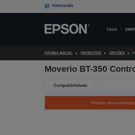
Skip
PORTUGUÊS
to
main
content
CASA
EMP
PÁGINA INICIAL
PRODUTOS
OPÇÕES
M
Moverio BT-350 Contro
Compatibilidade
Produto descontinuado 