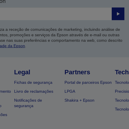
son
Enviar
iza a receção de comunicações de marketing, incluindo análise de
ntos, promoções e serviços da Epson através de e-mail ou outras
ase nas suas preferências e comportamento na web, como descrito
dade da Epson
.
Legal
Partners
Tech
Fichas de segurança
Portal de parceiros Epson
Tecnolo
amento
Livro de reclamações
LPGA
Precisi
Notificações de
Shakira + Epson
Tecnolo
o
segurança
Tecnolo
ções