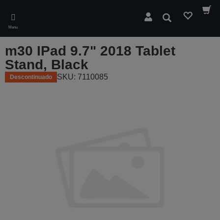
Skip
to
Pesquisar
main
Menu
content
m30 IPad 9.7" 2018 Tablet
Stand, Black
SKU: 7110085
Descontinuado