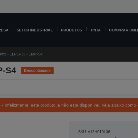
RESA
SETOR INDUSTRIAL
PRODUTOS
TINTA
COMPRAR ONL
amp - ELPLP36 - EMP-S4
P-S4
Descontinuado
- Infelizmente, este produto já não está disponível. Veja abaixo como 
SKU: V13H010L36