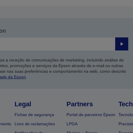
son
Enviar
iza a receção de comunicações de marketing, incluindo análise de
ntos, promoções e serviços da Epson através de e-mail ou outras
ase nas suas preferências e comportamento na web, como descrito
dade da Epson
.
Legal
Partners
Tech
Fichas de segurança
Portal de parceiros Epson
Tecnolo
amento
Livro de reclamações
LPGA
Precisi
Notificações de
Shakira + Epson
Tecnolo