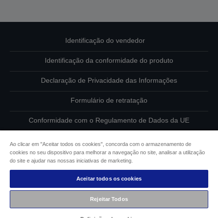
Identificação do vendedor
Identificação da conformidade do produto
Declaração de Privacidade das Informações
Formulário de retratação
Conformidade com o Regulamento de Dados da UE
Contacte-nos sobre os seus dados
Ao clicar em "Aceitar todos os cookies", concorda com o armazenamento de
cookies no seu dispositivo para melhorar a navegação no site, analisar a utilização
Informações sobre cookies
do site e ajudar nas nossas iniciativas de marketing.
Aceitar todos os cookies
Compromisso da Epson para com a acessibilidade
Rejeitar Todos
Copyright © 2026 Seiko Epson