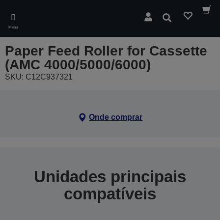
Skip
to
Pesquisar
main
Menu
content
Paper Feed Roller for Cassette
(AMC 4000/5000/6000)
SKU: C12C937321
Onde comprar
Unidades principais
compatíveis