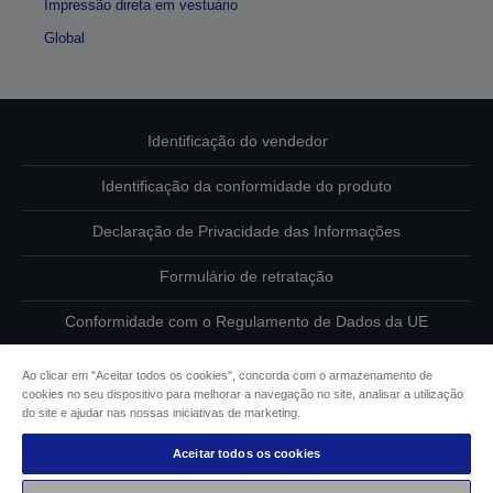
Impressão direta em vestuário
Global
Identificação do vendedor
Identificação da conformidade do produto
Declaração de Privacidade das Informações
Formulário de retratação
Conformidade com o Regulamento de Dados da UE
Contacte-nos sobre os seus dados
Ao clicar em "Aceitar todos os cookies", concorda com o armazenamento de
cookies no seu dispositivo para melhorar a navegação no site, analisar a utilização
Informações sobre cookies
do site e ajudar nas nossas iniciativas de marketing.
Aceitar todos os cookies
Compromisso da Epson para com a acessibilidade