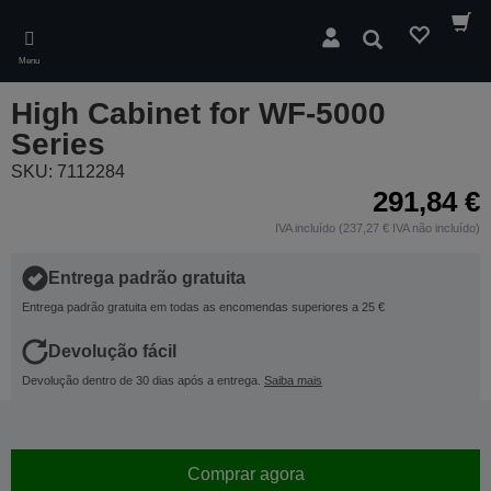
Skip
to
Pesquisar
main
Menu
content
High Cabinet for WF-5000
Series
SKU: 7112284
291,84 €
IVA incluído (237,27 € IVA não incluído)
Entrega padrão gratuita
Entrega padrão gratuita em todas as encomendas superiores a 25 €
Devolução fácil
Devolução dentro de 30 dias após a entrega.
Saiba mais
Comprar agora