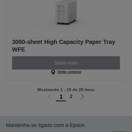
3000-sheet High Capacity Paper Tray
WFE
Saiba mais
Onde comprar
Mostrando 1 - 15 de 28 itens
1
2
Ir
Ir
para
para
a
a
página
próxima
Mantenha-se ligado com a Epson
anterior
página