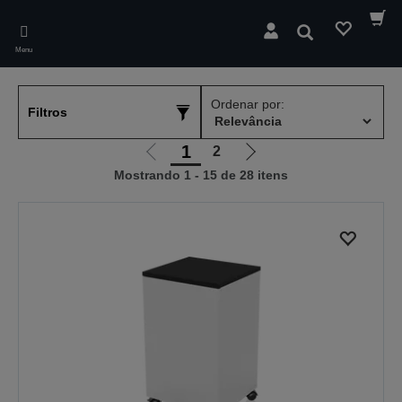
Skip
to
Pesquisar
main
Menu
content
Ordenar por:
Filtros
1
2
Ir
Ir
Mostrando 1 - 15 de 28 itens
para
para
a
a
página
próxima
anterior
página