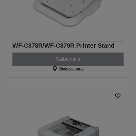
WF-C878R/WF-C879R Printer Stand
Saiba mais
Onde comprar