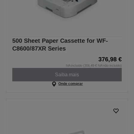
500 Sheet Paper Cassette for WF-
C8600/87XR Series
376,98 €
IVA incluído (306,49 € IVA não incluído)
Saiba mais
Onde comprar