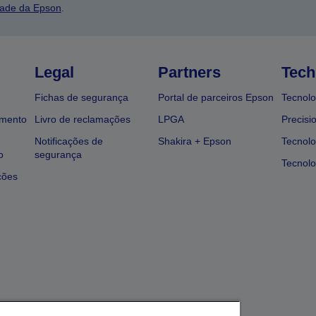
dade da Epson
.
Legal
Partners
Tech
Fichas de segurança
Portal de parceiros Epson
Tecnolo
amento
Livro de reclamações
LPGA
Precisi
Notificações de
Shakira + Epson
Tecnolo
o
segurança
Tecnolo
ções