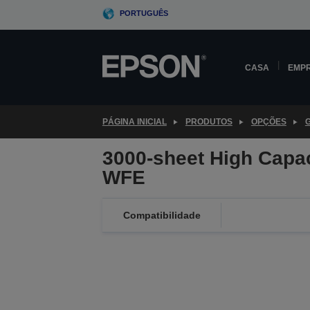
Skip
PORTUGUÊS
to
main
content
CASA
EMP
PÁGINA INICIAL
PRODUTOS
OPÇÕES
3000-sheet High Capac
WFE
Compatibilidade