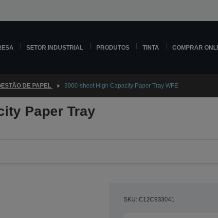
RESA
SETOR INDUSTRIAL
PRODUTOS
TINTA
COMPRAR ONL
GESTÃO DE PAPEL
3000-sheet High Capacity Paper Tray WFE
ity Paper Tray
SKU: C12C933041