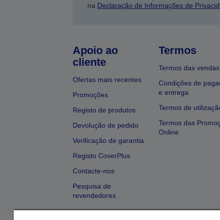
na
Declaração de Informações de Privaci
Apoio ao
Termos
cliente
Termos das vendas
Ofertas mais recentes
Condições de pag
e entrega
Promoções
Termos de utilizaçã
Registo de produtos
Termos das Promo
Devolução de pedido
Online
Verificação de garantia
Registo CoverPlus
Contacte-nos
Pesquisa de
revendedores