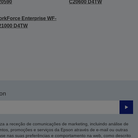
20590
C20600 D4TW
rkForce Enterprise WF-
21000 D4TW
son
Enviar
iza a receção de comunicações de marketing, incluindo análise de
ntos, promoções e serviços da Epson através de e-mail ou outras
ase nas suas preferências e comportamento na web, como descrito