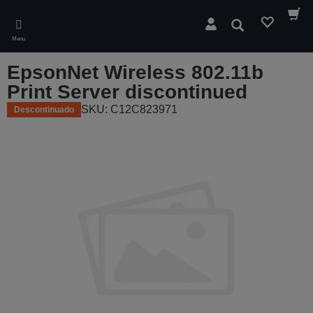
Skip
to
Pesquisar
main
Menu
content
EpsonNet Wireless 802.11b
Print Server discontinued
SKU: C12C823971
Descontinuado