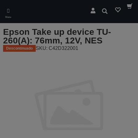
Skip
to
Pesquisar
main
Menu
content
Epson Take up device TU-
260(A): 76mm, 12V, NES
SKU: C42D322001
Descontinuado