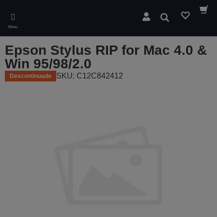
Skip
to
Pesquisar
main
Menu
content
Epson Stylus RIP for Mac 4.0 &
Win 95/98/2.0
SKU: C12C842412
Descontinuado