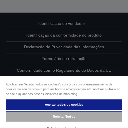
Identificação do vendedor
Identificação da conformidade do produto
Declaração de Privacidade das Informações
Formulário de retratação
Conformidade com o Regulamento de Dados da UE
Contacte-nos sobre os seus dados
Ao clicar em "Aceitar todos os cookies", concorda com o armazenamento de
cookies no seu dispositivo para melhorar a navegação no site, analisar a utilização
Informações sobre cookies
do site e ajudar nas nossas iniciativas de marketing.
Aceitar todos os cookies
Compromisso da Epson para com a acessibilidade
Rejeitar Todos
Copyright © 2026 Seiko Epson