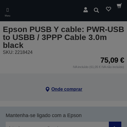
Skip
to
Pesquisar
main
Menu
content
Epson PUSB Y cable: PWR-USB
to USBB / 3PPP Cable 3.0m
black
SKU: 2218424
75,09 €
IVA incluído (61,05 € IVA não incluído)
Onde comprar
Mantenha-se ligado com a Epson