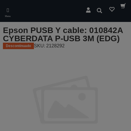
Skip
to
Pesquisar
main
Menu
content
Epson PUSB Y cable: 010842A
CYBERDATA P-USB 3M (EDG)
SKU: 2128292
Descontinuado