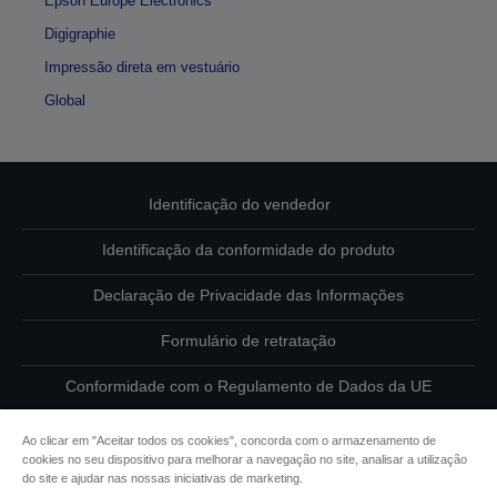
Epson Europe Electronics
Digigraphie
Impressão direta em vestuário
Global
Identificação do vendedor
Identificação da conformidade do produto
Declaração de Privacidade das Informações
Formulário de retratação
Conformidade com o Regulamento de Dados da UE
Contacte-nos sobre os seus dados
Ao clicar em "Aceitar todos os cookies", concorda com o armazenamento de
cookies no seu dispositivo para melhorar a navegação no site, analisar a utilização
Informações sobre cookies
do site e ajudar nas nossas iniciativas de marketing.