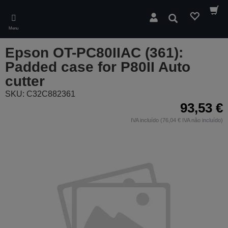
Skip
to
Pesquisar
main
Menu
content
Epson OT-PC80IIAC (361):
Padded case for P80II Auto
cutter
SKU: C32C882361
93,53 €
IVA incluído (76,04 € IVA não incluído)