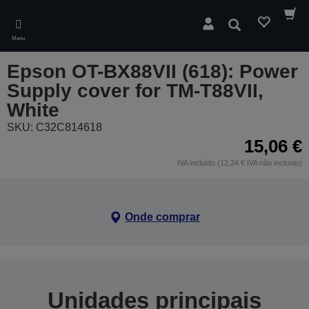
Skip
to
Pesquisar
main
Menu
content
Epson OT-BX88VII (618): Power
Supply cover for TM-T88VII,
White
SKU: C32C814618
15,06 €
IVA incluído (12,24 € IVA não incluído)
Onde comprar
Unidades principais