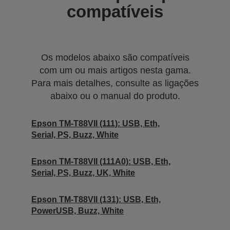
compatíveis
Os modelos abaixo são compatíveis
com um ou mais artigos nesta gama.
Para mais detalhes, consulte as ligações
abaixo ou o manual do produto.
Epson TM-T88VII (111): USB, Eth,
Serial, PS, Buzz, White
Epson TM-T88VII (111A0): USB, Eth,
Serial, PS, Buzz, UK, White
Epson TM-T88VII (131): USB, Eth,
PowerUSB, Buzz, White