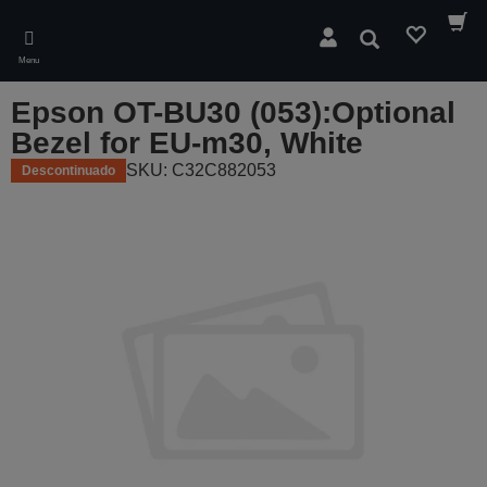
Skip
to
Pesquisar
main
Menu
content
Epson OT-BU30 (053):Optional
Bezel for EU-m30, White
SKU: C32C882053
Descontinuado