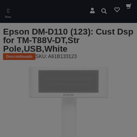
Skip
to
Pesquisar
main
Menu
content
Epson DM-D110 (123): Cust Dsp
for TM-T88V-DT,Str
Pole,USB,White
SKU: A61B133123
Descontinuado