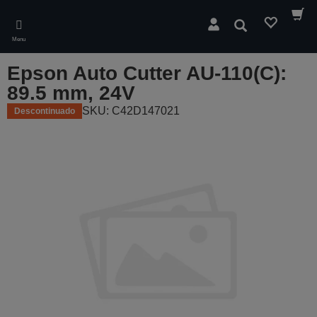
Skip
to
Pesquisar
main
Menu
content
Epson Auto Cutter AU-110(C):
89.5 mm, 24V
SKU: C42D147021
Descontinuado