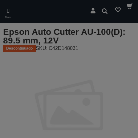
Skip
to
Pesquisar
main
Menu
content
Epson Auto Cutter AU-100(D):
89.5 mm, 12V
SKU: C42D148031
Descontinuado