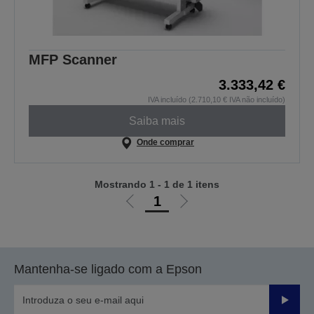
MFP Scanner
3.333,42 €
IVA incluído (2.710,10 € IVA não incluído)
Saiba mais
Onde comprar
Mostrando 1 - 1 de 1 itens
1
Ir
Ir
para
para
a
a
página
próxima
Mantenha-se ligado com a Epson
anterior
página
Enviar