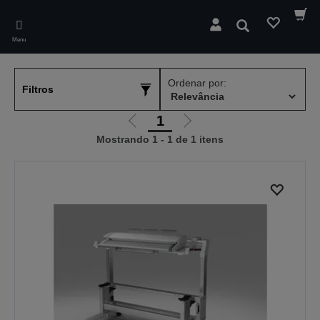
Skip
to
Pesquisar
main
Menu
content
Ordenar por:
Filtros
1
Ir
Ir
Mostrando 1 - 1 de 1 itens
para
para
a
a
página
próxima
anterior
página