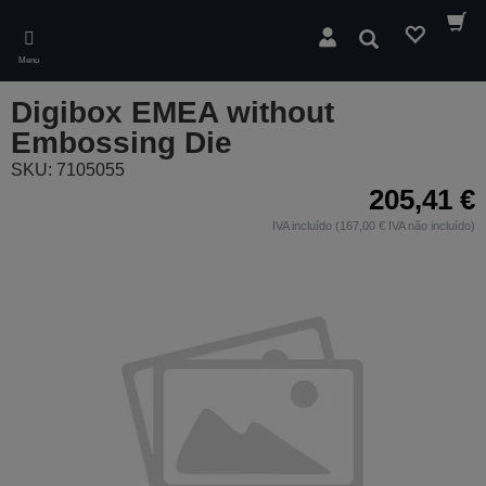
Skip
to
Pesquisar
main
Menu
content
Digibox EMEA without
Embossing Die
SKU: 7105055
205,41 €
IVA incluído (167,00 € IVA não incluído)