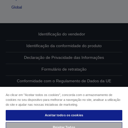
Global
Identificação do vendedor
Identificação da conformidade do produto
Declaração de Privacidade das Informações
Formulário de retratação
Conformidade com o Regulamento de Dados da UE
Contacte-nos sobre os seus dados
Ao clicar em "Aceitar todos os cookies", concorda com o armazenamento de
cookies no seu dispositivo para melhorar a navegação no site, analisar a utilização
Informações sobre cookies
do site e ajudar nas nossas iniciativas de marketing.
Aceitar todos os cookies
Compromisso da Epson para com a acessibilidade
Rejeitar Todos