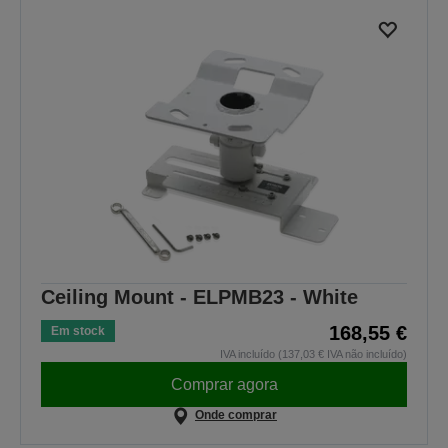
Ceiling Mount - ELPMB23 - White
168,55 €
Em stock
IVA incluído (137,03 € IVA não incluído)
Comprar agora
Onde comprar