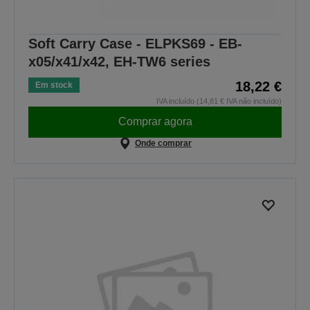
Soft Carry Case - ELPKS69 - EB-
x05/x41/x42, EH-TW6 series
18,22 €
Em stock
IVA incluído (14,81 € IVA não incluído)
Comprar agora
Onde comprar