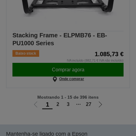
Stacking Frame - ELPMB76 - EB-
PU1000 Series
1.085,73 €
Baixo stock
IVA incluído (882,71 € IVA não incluído)
Comprar agora
Onde comprar
Mostrando 1 - 15 de 396 itens
1
2
3
⋯
27
Ir
Ir
para
para
a
a
página
próxima
Mantenha-se ligado com a Epson
anterior
página