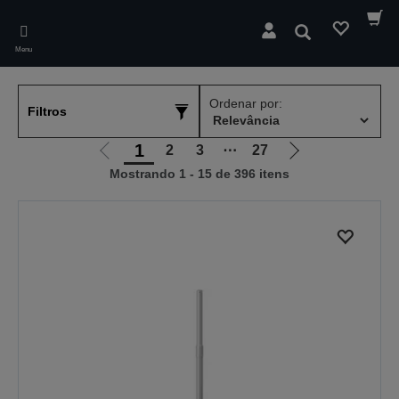
Skip
to
Pesquisar
main
Menu
content
Ordenar por:
Filtros
1
2
3
⋯
27
Ir
Ir
Mostrando 1 - 15 de 396 itens
para
para
a
a
página
próxima
anterior
página