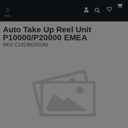
Skip
to
Pesquisar
main
Menu
content
Auto Take Up Reel Unit
P10000/P20000 EMEA
SKU: C12C932201A0