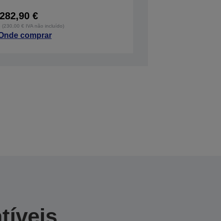
282,90 €
o (230,00 € IVA não incluído)
Onde comprar
tíveis