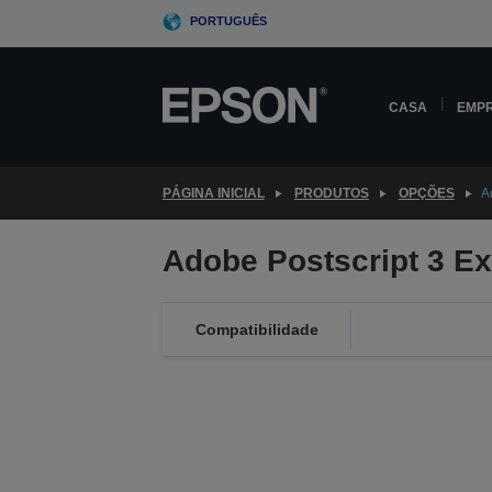
Skip
PORTUGUÊS
to
main
content
CASA
EMP
PÁGINA INICIAL
PRODUTOS
OPÇÕES
A
Adobe Postscript 3 Ex
Compatibilidade