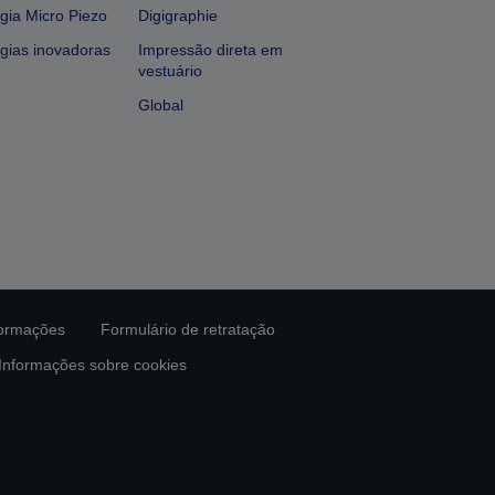
gia Micro Piezo
Digigraphie
gias inovadoras
Impressão direta em
vestuário
Global
formações
Formulário de retratação
Informações sobre cookies