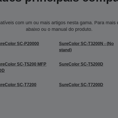
tíveis com um ou mais artigos nesta gama. Para mais de
abaixo ou o manual do produto.
reColor SC-P20000
SureColor SC-T3200N - (No
stand)
ureColor SC-T5200 MFP
SureColor SC-T5200D
DD
reColor SC-T7200
SureColor SC-T7200D