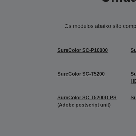
Os modelos abaixo são compa
SureColor SC-P10000
Su
SureColor SC-T5200
S
H
SureColor SC-T5200D-PS
Su
(Adobe postscript unit)