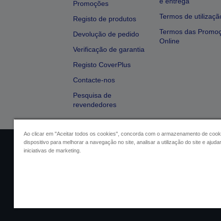
e entrega
Promoções
Termos de utilizaçã
Registo de produtos
Termos das Promo
Devolução de pedido
Online
Verificação de garantia
Registo CoverPlus
Contacte-nos
Pesquisa de
revendedores
Ao clicar em "Aceitar todos os cookies", concorda com o armazenamento de cook
dispositivo para melhorar a navegação no site, analisar a utilização do site e ajud
Identificação do vendedor
Identifica
iniciativas de marketing.
Conformidade com o Regu