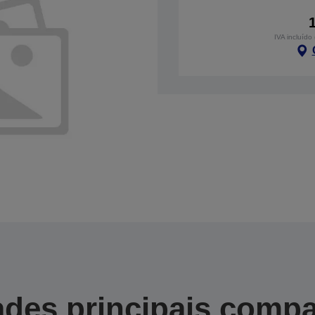
IVA incluído
des principais compa