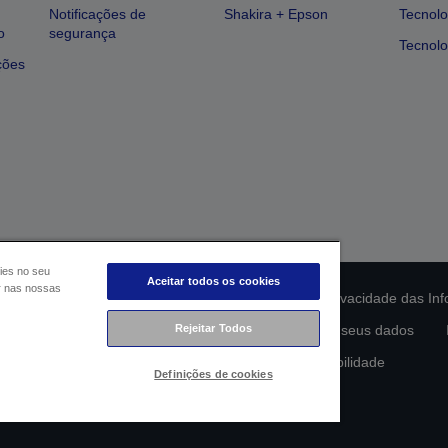
Notificações de
Shakira + Epson
Tecnolo
o
segurança
Tecnolo
ções
ies no seu
Aceitar todos os cookies
ar nas nossas
ção da conformidade do produto
Declaração de Privacidade das In
lamento de Dados da UE
Contacte-nos sobre os seus dados
Rejeitar Todos
Compromisso da Epson para com a acessibilidade
Definições de cookies
Copyright © 2026 Seiko Epson