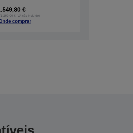
1.549,80 €
 (1.260,00 € IVA não incluído)
Onde comprar
tíveis