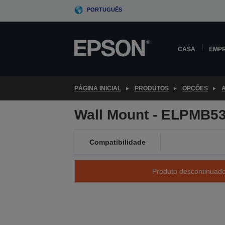
Skip
PORTUGUÊS
to
main
content
CASA
EMP
PÁGINA INICIAL
PRODUTOS
OPÇÕES
Wall Mount - ELPMB53
Compatibilidade
Produto descontinuado 