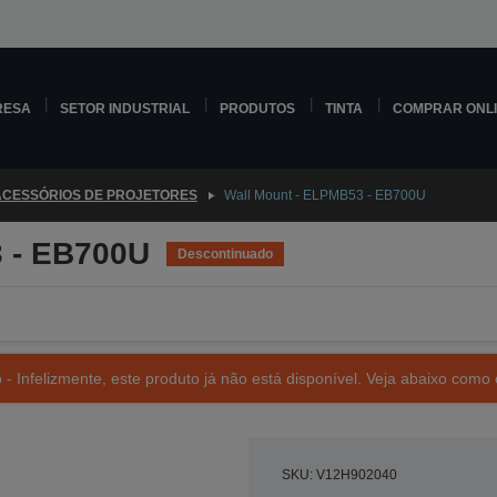
RESA
SETOR INDUSTRIAL
PRODUTOS
TINTA
COMPRAR ONL
ACESSÓRIOS DE PROJETORES
Wall Mount - ELPMB53 - EB700U
 - EB700U
Descontinuado
- Infelizmente, este produto já não está disponível. Veja abaixo como 
SKU: V12H902040