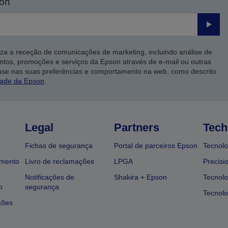
son
Enviar
iza a receção de comunicações de marketing, incluindo análise de
ntos, promoções e serviços da Epson através de e-mail ou outras
ase nas suas preferências e comportamento na web, como descrito
dade da Epson
.
Legal
Partners
Tech
Fichas de segurança
Portal de parceiros Epson
Tecnolo
amento
Livro de reclamações
LPGA
Precisi
Notificações de
Shakira + Epson
Tecnolo
o
segurança
Tecnolo
ções