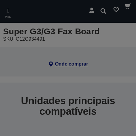
Skip
to
Pesquisar
main
Menu
content
Super G3/G3 Fax Board
SKU: C12C934491
Onde comprar
Unidades principais
compatíveis