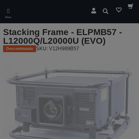
Skip
to
Pesquisar
main
Menu
content
Stacking Frame - ELPMB57 -
L12000Q/L20000U (EVO)
SKU: V12H989B57
Descontinuado