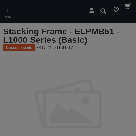
Skip
to
Pesquisar
main
Menu
content
Stacking Frame - ELPMB51 -
L1000 Series (Basic)
SKU: V12H003B51
Descontinuado