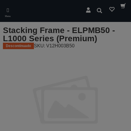
Skip
to
Pesquisar
main
Menu
content
Stacking Frame - ELPMB50 -
L1000 Series (Premium)
SKU: V12H003B50
Descontinuado