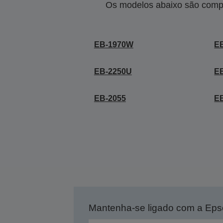
Os modelos abaixo são compa
EB-1970W
E
EB-2250U
E
EB-2055
E
Mantenha-se ligado com a Ep