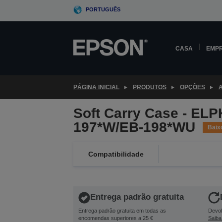
Skip
PORTUGUÊS
to
main
content
CASA
EMP
PÁGINA INICIAL
PRODUTOS
OPÇÕES
Soft Carry Case - ELP
197*W/EB-198*WU
Baix
Compatibilidade
Entrega padrão gratuita
Entrega padrão gratuita em todas as
Devol
encomendas superiores a 25 €
Saiba