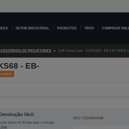
RESA
SETOR INDUSTRIAL
PRODUTOS
TINTA
COMPRAR ONL
ACESSÓRIOS DE PROJETORES
Soft Carry Case - ELPKS68 - EB-197*W/EB
KS68 - EB-
o stock
Devolução fácil
SKU: V12H001K68
ução dentro de 30 dias após a entrega.
 mais