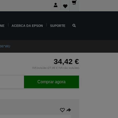
INE
ACERCA DA EPSON
SUPORTE
-198*WU
34,42 €
IVA incluído (27,98 € IVA não incluído)
Comprar agora