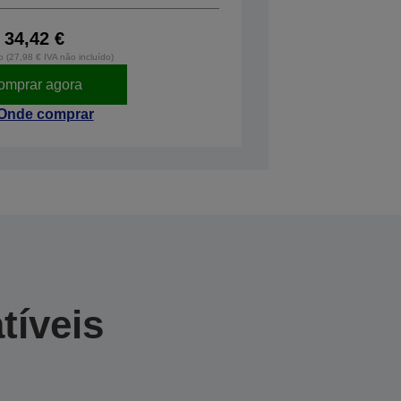
34,42 €
o (27,98 € IVA não incluído)
omprar agora
Onde comprar
tíveis