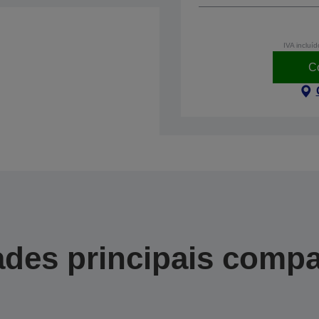
IVA incluíd
C
des principais compa