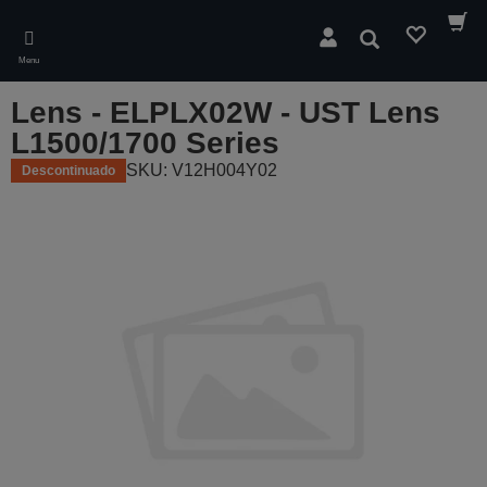
Skip
to
Pesquisar
main
Menu
content
Lens - ELPLX02W - UST Lens
L1500/1700 Series
SKU: V12H004Y02
Descontinuado