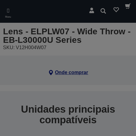
Skip
to
Pesquisar
main
Menu
content
Lens - ELPLW07 - Wide Throw -
EB-L30000U Series
SKU: V12H004W07
Onde comprar
Unidades principais
compatíveis