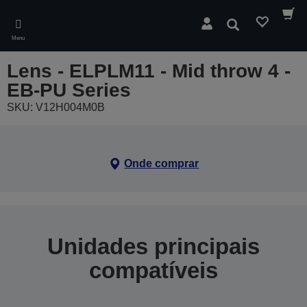
Skip
to
Pesquisar
main
Menu
content
Lens - ELPLM11 - Mid throw 4 -
EB-PU Series
SKU: V12H004M0B
Onde comprar
Unidades principais
compatíveis