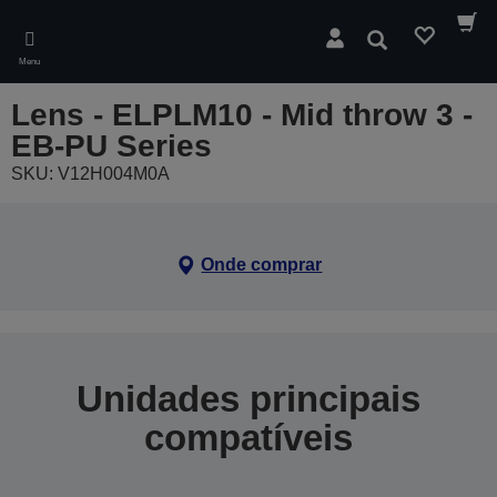
Skip
to
Pesquisar
main
Menu
content
Lens - ELPLM10 - Mid throw 3 -
EB-PU Series
SKU: V12H004M0A
Onde comprar
Unidades principais
compatíveis