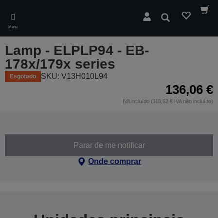
Skip
to
Pesquisar
main
Menu
content
Lamp - ELPLP94 - EB-
178x/179x series
SKU: V13H010L94
Esgotado
136,06 €
IVA incluído (110,62 € IVA não incluído)
Parar de me notificar
Onde comprar