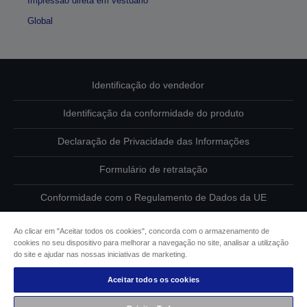
Impressão direta em vestuário
Global
Identificação do vendedor
Identificação da conformidade do produto
Declaração de Privacidade das Informações
Formulário de retratação
Conformidade com o Regulamento de Dados da UE
Contacte-nos sobre os seus dados
Ao clicar em "Aceitar todos os cookies", concorda com o armazenamento de
cookies no seu dispositivo para melhorar a navegação no site, analisar a utilização
Informações sobre cookies
do site e ajudar nas nossas iniciativas de marketing.
Aceitar todos os cookies
Compromisso da Epson para com a acessibilidade