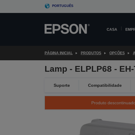
Skip
PORTUGUÊS
to
main
content
CASA
EMP
PÁGINA INICIAL
PRODUTOS
OPÇÕES
Lamp - ELPLP68 - EH
Suporte
Compatibilidade
Produto descontinuado 