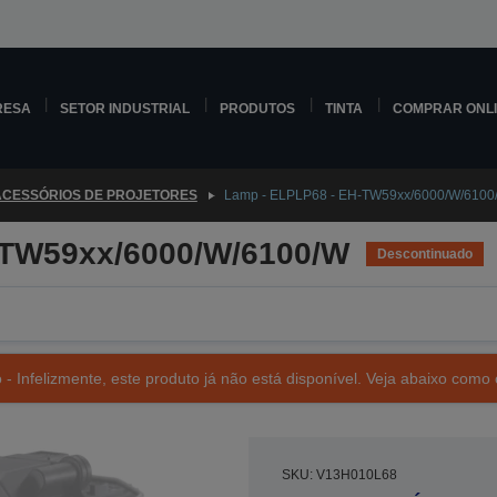
RESA
SETOR INDUSTRIAL
PRODUTOS
TINTA
COMPRAR ONL
ACESSÓRIOS DE PROJETORES
Lamp - ELPLP68 - EH-TW59xx/6000/W/6100
-TW59xx/6000/W/6100/W
Descontinuado
- Infelizmente, este produto já não está disponível. Veja abaixo como 
SKU: V13H010L68