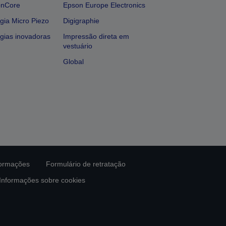
onCore
Epson Europe Electronics
gia Micro Piezo
Digigraphie
gias inovadoras
Impressão direta em
vestuário
Global
formações
Formulário de retratação
Informações sobre cookies