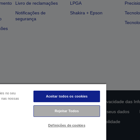
amento
Livro de reclamações
LPGA
Precisi
Notificações de
Shakira + Epson
Tecnolo
o
segurança
Tecnolo
ções
ies no seu
Aceitar todos os cookies
ar nas nossas
ção da conformidade do produto
Declaração de Privacidade das In
lamento de Dados da UE
Contacte-nos sobre os seus dados
Rejeitar Todos
Compromisso da Epson para com a acessibilidade
Definições de cookies
Copyright © 2026 Seiko Epson