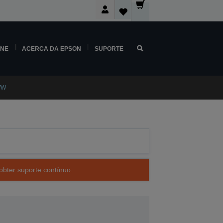
INE
ACERCA DA EPSON
SUPORTE
/W
obter suporte contínuo.