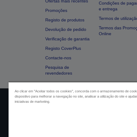
Ofertas mais recentes
Condições de pag
e entrega
Promoções
Termos de utilizaçã
Registo de produtos
Termos das Promo
Devolução de pedido
Online
Verificação de garantia
Registo CoverPlus
Contacte-nos
Pesquisa de
revendedores
Ao clicar em "Aceitar todos os cookies", concorda com o armazenamento de cook
dispositivo para melhorar a navegação no site, analisar a utilização do site e ajud
Identificação do vendedor
Identifica
iniciativas de marketing.
Conformidade com o Regu