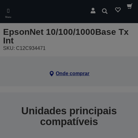
Skip
to
Pesquisar
main
Menu
content
EpsonNet 10/100/1000Base Tx
Int
SKU: C12C934471
Onde comprar
Unidades principais
compatíveis