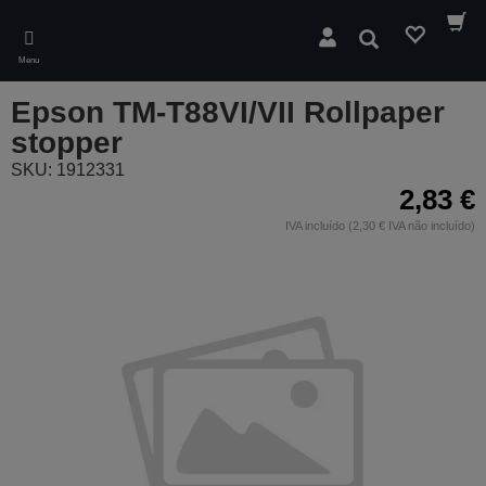
Skip
to
Pesquisar
main
Menu
content
Epson TM-T88VI/VII Rollpaper
stopper
SKU: 1912331
2,83 €
IVA incluído (2,30 € IVA não incluído)