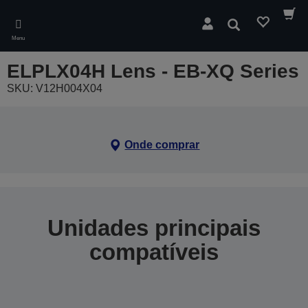
Skip
to
Pesquisar
main
Menu
content
ELPLX04H Lens - EB-XQ Series
SKU: V12H004X04
Onde comprar
Unidades principais
compatíveis