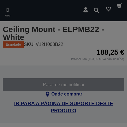
Skip
to
Pesquisar
main
Menu
content
Ceiling Mount - ELPMB22 -
White
SKU: V12H003B22
Esgotado
188,25 €
IVA incluído (153,05 € IVA não incluído)
Parar de me notificar
Onde comprar
IR PARA A PÁGINA DE SUPORTE DESTE
PRODUTO