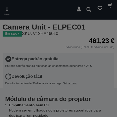
Skip
to
Pesquisar
main
Menu
content
Camera Unit - ELPEC01
SKU: V12HA46010
Em stock
461,23 €
IVA incluído (374,98 € IVA não incluído)
Entrega padrão gratuita
Entrega padrão gratuita em todas as encomendas superiores a 25 €
Devolução fácil
Devolução dentro de 30 dias após a entrega.
Saiba mais
Módulo de câmara do projetor
Empilhamento sem PC
Podem ser empilhados dois projetores suportados para
duplicar a luminosidade