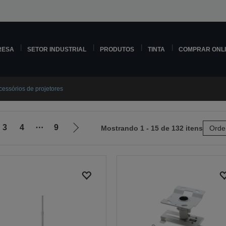
RESA
SETOR INDUSTRIAL
PRODUTOS
TINTA
COMPRAR ONL
cessórios de projetores
3
4
⋯
9
Mostrando 1 - 15 de 132 itens
Orde
Ir
para
a
próxima
página