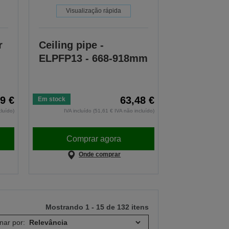
Visualização rápida
r
Ceiling pipe -
ELPFP13 - 668-918mm
9 €
63,48 €
Em stock
cluído)
IVA incluído (51,61 € IVA não incluído)
Comprar agora
Onde comprar
Mostrando 1 - 15 de 132 itens
nar por: