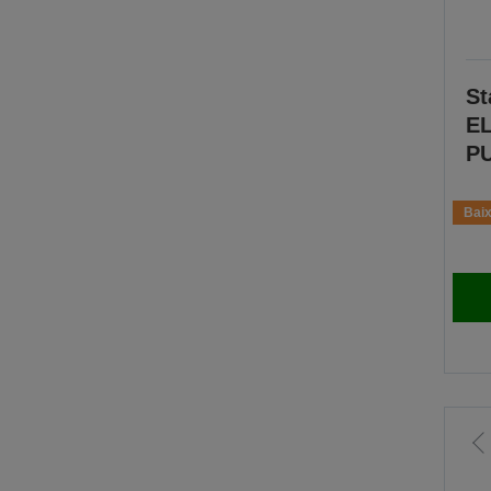
St
EL
PU
Baix
I
p