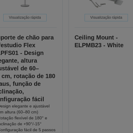
Visualização rápida
Visualização rápida
porte de chão para
Ceiling Mount -
festudio Flex
ELPMB23 - White
PFS01 - Design
egante, altura
ustável de 60–
 cm, rotação de 180
aus, função de
clinação,
nfiguração fácil
esign elegante e ajustável
m altura (60–80 cm)
otação flexível de 180° e
nclinação de +90°/-15°
onfiguração fácil de 5 passos