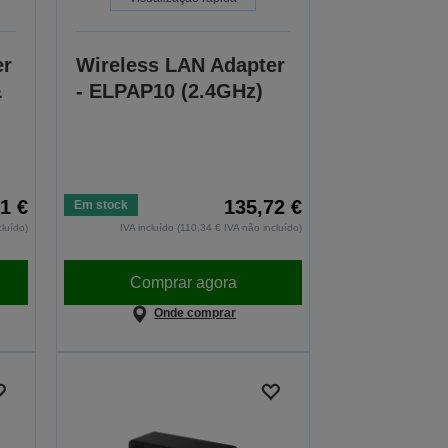
er
Wireless LAN Adapter
&
- ELPAP10 (2.4GHz)
1 €
135,72 €
Em stock
cluído)
IVA incluído (110,34 € IVA não incluído)
Comprar agora
Onde comprar