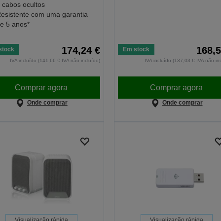
 cabos ocultos
esistente com uma garantia
e 5 anos*
174,24 €
168,5
stock
Em stock
IVA incluído (141,66 € IVA não incluído)
IVA incluído (137,03 € IVA não in
Comprar agora
Comprar agora
Onde comprar
Onde comprar
Visualização rápida
Visualização rápida