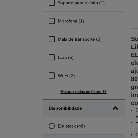
Suporte para o chão (1)
Microfone (1)
Su
Mala de transporte (5)
Li
EL
Ecrã (5)
el
aj
Wi-Fi (2)
80
gr
Mostrar todos os filtros 16
in
co
Disponibilidade
D
e
R
Em stock (48)
i
C