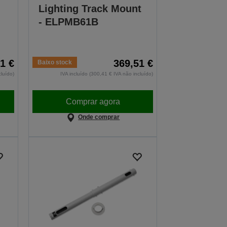
Lighting Track Mount
- ELPMB61B
1 €
369,51 €
Baixo stock
cluído)
IVA incluído (300,41 € IVA não incluído)
Comprar agora
Onde comprar