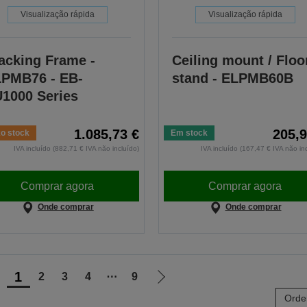
Visualização rápida
Visualização rápida
acking Frame -
Ceiling mount / Floo
PMB76 - EB-
stand - ELPMB60B
1000 Series
1.085,73 €
205,9
o stock
Em stock
IVA incluído (882,71 € IVA não incluído)
IVA incluído (167,47 € IVA não in
Comprar agora
Comprar agora
Onde comprar
Onde comprar
1
2
3
4
⋯
9
r
Ir
Orde
ara
para