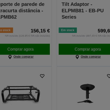
porte de parede de
Tilt Adaptor -
tracurta distância -
ELPMB81 - EB-PU
LPMB62
Series
156,15 €
599,6
o stock
Em stock
IVA incluído (126,95 € IVA não incluído)
IVA incluído (487,49 € IVA não in
Comprar agora
Comprar agora
Onde comprar
Onde comprar