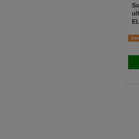
Su
ul
E
Baix