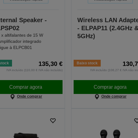
ternal Speaker -
Wireless LAN Adapt
LPSP02
- ELPAP11 (2.4GHz 
 x altifalantes de 15 W
5GHz)
mplificador integrado
igue à ELPCB01
135,30 €
130,7
stock
Baixo stock
IVA incluído (110,00 € IVA não incluído)
IVA incluído (106,27 € IVA não in
Comprar agora
Comprar agora
Onde comprar
Onde comprar