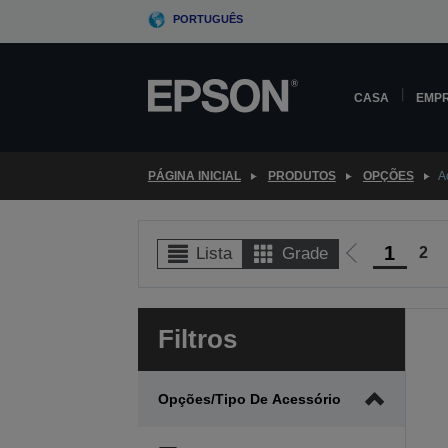
Skip
PORTUGUÊS
to
main
content
CASA
EMP
PÁGINA INICIAL
PRODUTOS
OPÇÕES
A
1
2
Lista
Grade
Ir
para
a
Filtros
página
anterior
Opções/Tipo De Acessório