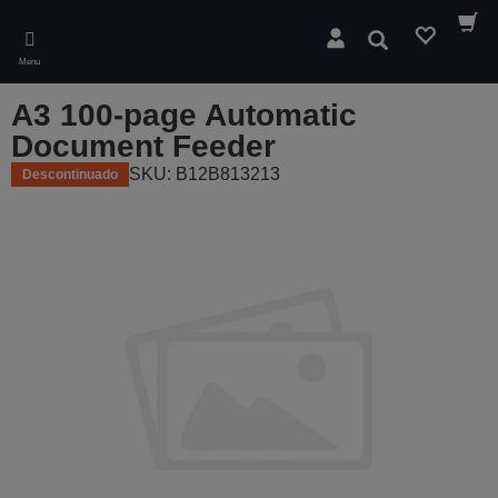
Skip
to
Pesquisar
main
Menu
content
A3 100-page Automatic
Document Feeder
SKU: B12B813213
Descontinuado