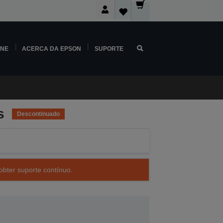
INE
ACERCA DA EPSON
SUPORTE
s
Descontinuado
obter suporte contínuo.