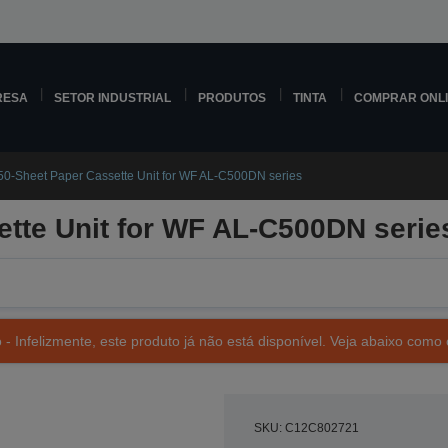
RESA
SETOR INDUSTRIAL
PRODUTOS
TINTA
COMPRAR ONL
50-Sheet Paper Cassette Unit for WF AL-C500DN series
tte Unit for WF AL-C500DN serie
- Infelizmente, este produto já não está disponível. Veja abaixo como 
SKU: C12C802721