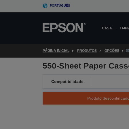
Skip
PORTUGUÊS
to
main
content
CASA
EMP
PÁGINA INICIAL
PRODUTOS
OPÇÕES
5
550-Sheet Paper Casse
Compatibilidade
Produto descontinuado 