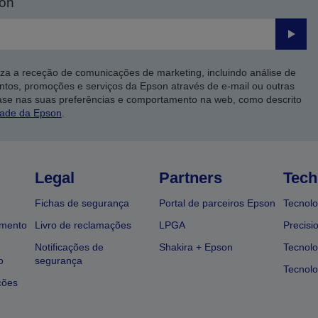
son
Enviar
iza a receção de comunicações de marketing, incluindo análise de
ntos, promoções e serviços da Epson através de e-mail ou outras
ase nas suas preferências e comportamento na web, como descrito
dade da Epson
.
Legal
Partners
Tech
Fichas de segurança
Portal de parceiros Epson
Tecnolo
amento
Livro de reclamações
LPGA
Precisi
Notificações de
Shakira + Epson
Tecnolo
o
segurança
Tecnolo
ções