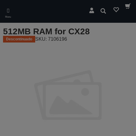
Skip
to
Pesquisar
main
Menu
content
512MB RAM for CX28
SKU: 7106196
Descontinuado