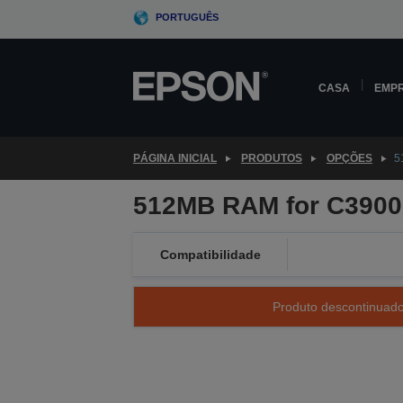
Skip
PORTUGUÊS
to
main
content
CASA
EMP
PÁGINA INICIAL
PRODUTOS
OPÇÕES
5
512MB RAM for C3900
Compatibilidade
Produto descontinuado 