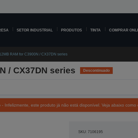
RESA
SETOR INDUSTRIAL
PRODUTOS
TINTA
COMPRAR ONL
12MB RAM for C3900N / CX37DN series
N / CX37DN series
Descontinuado
- Infelizmente, este produto já não está disponível. Veja abaixo como 
SKU: 7106195