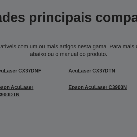
des principais compa
tíveis com um ou mais artigos nesta gama. Para mais de
abaixo ou o manual do produto.
cuLaser CX37DNF
AcuLaser CX37DTN
pson AcuLaser
Epson AcuLaser C3900N
3900DTN