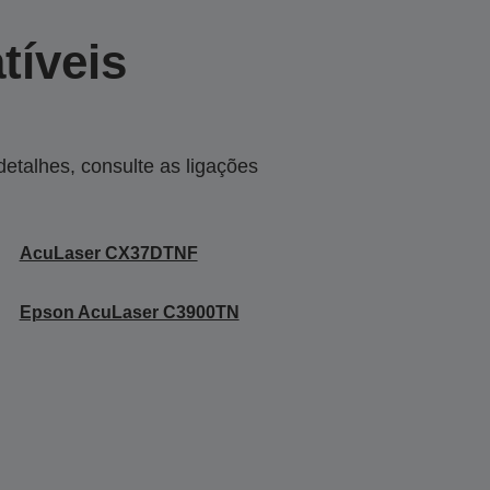
tíveis
talhes, consulte as ligações
AcuLaser CX37DTNF
Epson AcuLaser C3900TN