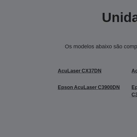
Unida
Os modelos abaixo são compa
AcuLaser CX37DN
A
Epson AcuLaser C3900DN
E
C