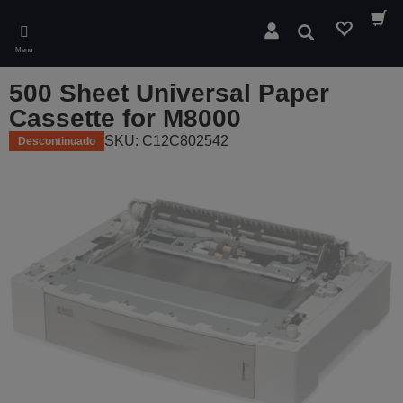
Skip
to
Pesquisar
main
Menu
content
500 Sheet Universal Paper
Cassette for M8000
SKU: C12C802542
Descontinuado