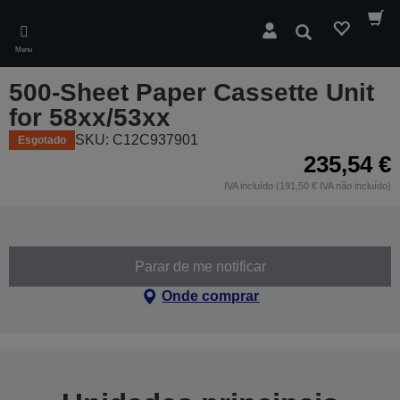
Skip
to
Pesquisar
main
Menu
content
500-Sheet Paper Cassette Unit
for 58xx/53xx
SKU: C12C937901
Esgotado
235,54 €
IVA incluído (191,50 € IVA não incluído)
Parar de me notificar
Onde comprar