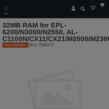
Skip
to
Pesquisar
main
Menu
content
32MB RAM for EPL-
6200/N3000/N2550, AL-
C1100N/CX11/CX21/M2000/M230
SKU: 7000273
Descontinuado